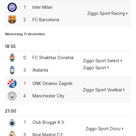
1
Inter Milan
Ziggo Sport Racing
2
FC Barcelona
Woensdag 11 december
18:55
0
FC Shakhtar Donetsk
Ziggo Sport Select
Ziggo Sport
3
Atalanta
1
GNK Dinamo Zagreb
Ziggo Sport Voetbal
4
Manchester City
21:00
1
Club Brugge K.V.
Ziggo Sport Docu
3
Real Madrid C.F.