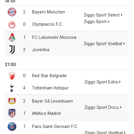
18:55
2
Bayern München
Ziggo Sport Select
Ziggo Sport
0
Olympiacos F.C.
1
FC Lokomotiv Moscow
Ziggo Sport Voetbal
2
Juventus
21:00
0
Red Star Belgrade
Ziggo Sport Extra
4
Tottenham Hotspur
2
Bayer 04 Leverkusen
Ziggo Sport Docu
1
Atlético Madrid
1
Paris Saint-Germain F.C.
Ziggo Sport Voetbal