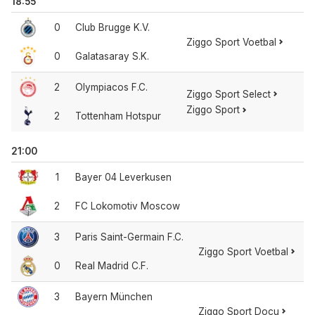
18:55
0
Club Brugge K.V.
Ziggo Sport Voetbal
0
Galatasaray S.K.
2
Olympiacos F.C.
Ziggo Sport Select
Ziggo Sport
2
Tottenham Hotspur
21:00
1
Bayer 04 Leverkusen
2
FC Lokomotiv Moscow
3
Paris Saint-Germain F.C.
Ziggo Sport Voetbal
0
Real Madrid C.F.
3
Bayern München
Ziggo Sport Docu