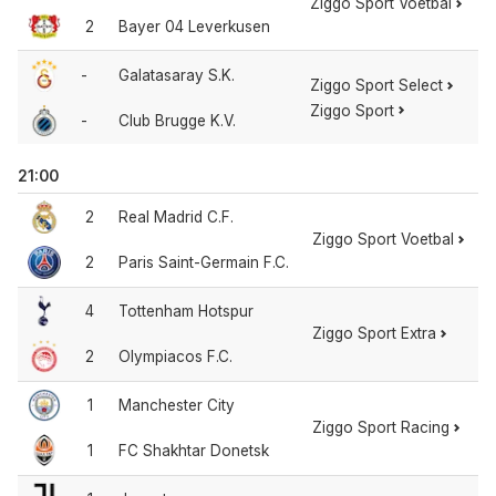
Ziggo Sport Voetbal
2
Bayer 04 Leverkusen
-
Galatasaray S.K.
Ziggo Sport Select
Ziggo Sport
-
Club Brugge K.V.
21:00
2
Real Madrid C.F.
Ziggo Sport Voetbal
2
Paris Saint-Germain F.C.
4
Tottenham Hotspur
Ziggo Sport Extra
2
Olympiacos F.C.
1
Manchester City
Ziggo Sport Racing
1
FC Shakhtar Donetsk