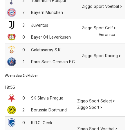
2
Tottenham Hotspur
Ziggo Sport Voetbal
7
Bayern München
3
Juventus
Ziggo Sport Golf
Veronica
0
Bayer 04 Leverkusen
0
Galatasaray S.K.
Ziggo Sport Racing
1
Paris Saint-Germain F.C.
Woensdag 2 oktober
18:55
0
SK Slavia Prague
Ziggo Sport Select
Ziggo Sport
2
Borussia Dortmund
0
K.R.C. Genk
Ziggo Sport Voetbal