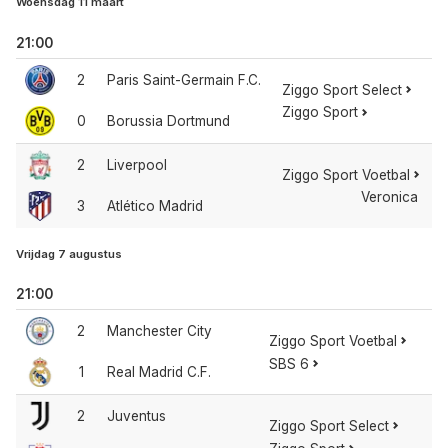
Woensdag 11 maart
21:00
2
Paris Saint-Germain F.C.
Ziggo Sport Select
Ziggo Sport
0
Borussia Dortmund
2
Liverpool
Ziggo Sport Voetbal
Veronica
3
Atlético Madrid
Vrijdag 7 augustus
21:00
2
Manchester City
Ziggo Sport Voetbal
SBS 6
1
Real Madrid C.F.
2
Juventus
Ziggo Sport Select