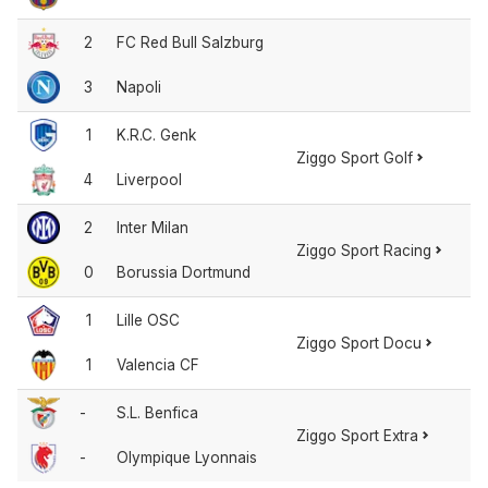
2
FC Red Bull Salzburg
3
Napoli
1
K.R.C. Genk
Ziggo Sport Golf
4
Liverpool
2
Inter Milan
Ziggo Sport Racing
0
Borussia Dortmund
1
Lille OSC
Ziggo Sport Docu
1
Valencia CF
-
S.L. Benfica
Ziggo Sport Extra
-
Olympique Lyonnais