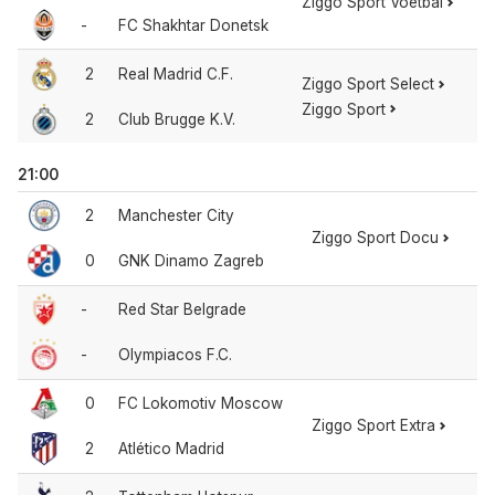
Ziggo Sport Voetbal
-
FC Shakhtar Donetsk
2
Real Madrid C.F.
Ziggo Sport Select
Ziggo Sport
2
Club Brugge K.V.
21:00
2
Manchester City
Ziggo Sport Docu
0
GNK Dinamo Zagreb
-
Red Star Belgrade
-
Olympiacos F.C.
0
FC Lokomotiv Moscow
Ziggo Sport Extra
2
Atlético Madrid