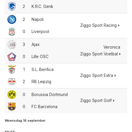
2
K.R.C. Genk
2
Napoli
Ziggo Sport Racing
0
Liverpool
3
Ajax
Veronica
Ziggo Sport Voetbal
0
Lille OSC
1
S.L. Benfica
Ziggo Sport Extra
2
RB Leipzig
0
Borussia Dortmund
Ziggo Sport Golf
0
FC Barcelona
Woensdag 18 september