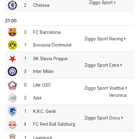
Ziggo Sport
2
Chelsea
21:00
3
FC Barcelona
Ziggo Sport Racing
1
Borussia Dortmund
1
SK Slavia Prague
Ziggo Sport Extra
3
Inter Milan
0
Lille OSC
Ziggo Sport Voetbal
Veronica
2
Ajax
1
K.R.C. Genk
Ziggo Sport Docu
4
FC Red Bull Salzburg
1
Liverpool