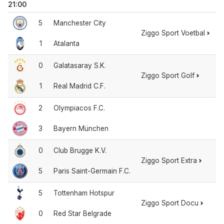
21:00
5
Manchester City
Ziggo Sport Voetbal
1
Atalanta
0
Galatasaray S.K.
Ziggo Sport Golf
1
Real Madrid C.F.
2
Olympiacos F.C.
3
Bayern München
0
Club Brugge K.V.
Ziggo Sport Extra
5
Paris Saint-Germain F.C.
5
Tottenham Hotspur
Ziggo Sport Docu
0
Red Star Belgrade