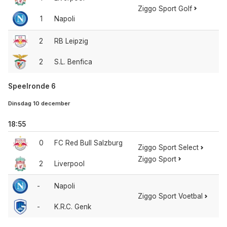
Ziggo Sport Golf
1
Napoli
2
RB Leipzig
2
S.L. Benfica
Speelronde 6
Dinsdag 10 december
18:55
0
FC Red Bull Salzburg
Ziggo Sport Select
Ziggo Sport
2
Liverpool
-
Napoli
Ziggo Sport Voetbal
-
K.R.C. Genk