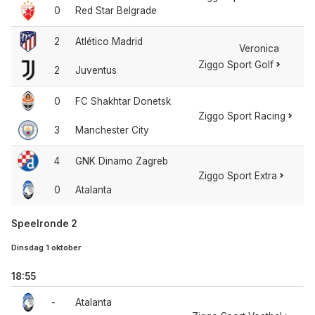
0
Red Star Belgrade
2
Atlético Madrid
Veronica
Ziggo Sport Golf
2
Juventus
0
FC Shakhtar Donetsk
Ziggo Sport Racing
3
Manchester City
4
GNK Dinamo Zagreb
Ziggo Sport Extra
0
Atalanta
Speelronde 2
Dinsdag 1 oktober
18:55
-
Atalanta