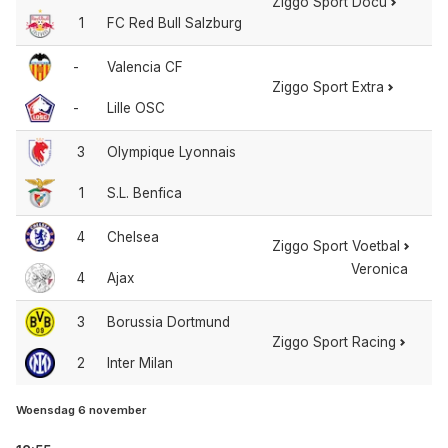
Ziggo Sport Docu
1
FC Red Bull Salzburg
-
Valencia CF
Ziggo Sport Extra
-
Lille OSC
3
Olympique Lyonnais
1
S.L. Benfica
4
Chelsea
Ziggo Sport Voetbal
Veronica
4
Ajax
3
Borussia Dortmund
Ziggo Sport Racing
2
Inter Milan
Woensdag 6 november