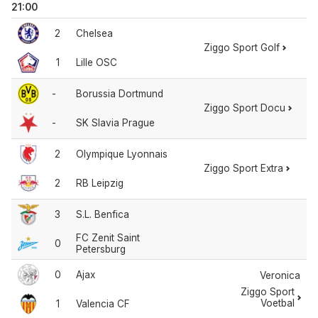
21:00
2
Chelsea
Ziggo Sport Golf
1
Lille OSC
-
Borussia Dortmund
Ziggo Sport Docu
-
SK Slavia Prague
2
Olympique Lyonnais
Ziggo Sport Extra
2
RB Leipzig
3
S.L. Benfica
FC Zenit Saint
0
Petersburg
0
Ajax
Veronica
Ziggo Sport
Voetbal
1
Valencia CF