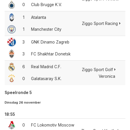
0
Club Brugge K.V.
1
Atalanta
Ziggo Sport Racing
1
Manchester City
3
GNK Dinamo Zagreb
3
FC Shakhtar Donetsk
6
Real Madrid C.F.
Ziggo Sport Golf
Veronica
0
Galatasaray S.K.
Speelronde 5
Dinsdag 26 november
18:55
0
FC Lokomotiv Moscow