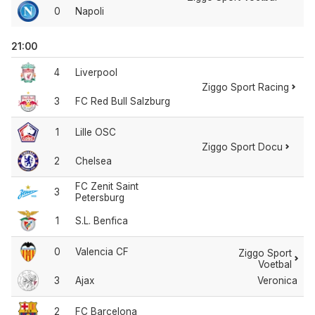
0
Napoli
21:00
4
Liverpool
Ziggo Sport Racing
3
FC Red Bull Salzburg
1
Lille OSC
Ziggo Sport Docu
2
Chelsea
FC Zenit Saint
3
Petersburg
1
S.L. Benfica
0
Valencia CF
Ziggo Sport
Voetbal
Veronica
3
Ajax
2
FC Barcelona