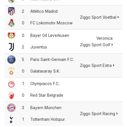
2
Atlético Madrid
Ziggo Sport Voetbal
0
FC Lokomotiv Moscow
0
Bayer 04 Leverkusen
Veronica
Ziggo Sport Golf
2
Juventus
5
Paris Saint-Germain F.C.
Ziggo Sport Extra
0
Galatasaray S.K.
1
Olympiacos F.C.
0
Red Star Belgrade
3
Bayern München
Ziggo Sport Racing
1
Tottenham Hotspur