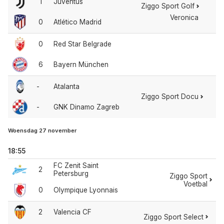
1
Juventus
Ziggo Sport Golf
Veronica
0
Atlético Madrid
0
Red Star Belgrade
6
Bayern München
-
Atalanta
Ziggo Sport Docu
-
GNK Dinamo Zagreb
Woensdag 27 november
18:55
FC Zenit Saint
2
Petersburg
Ziggo Sport
Voetbal
0
Olympique Lyonnais
2
Valencia CF
Ziggo Sport Select