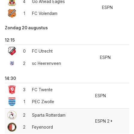
4
Go Ahead Eagles
ESPN
1
FC Volendam
Zondag 20 augustus
12:15
0
FC Utrecht
ESPN
2
sc Heerenveen
14:30
3
FC Twente
ESPN
1
PEC Zwolle
2
Sparta Rotterdam
ESPN 2
2
Feyenoord