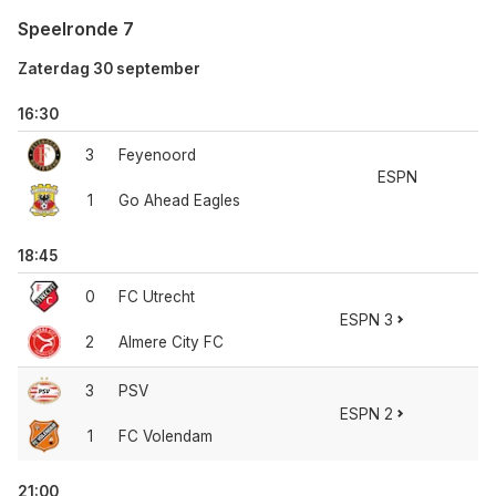
Speelronde 7
Zaterdag 30 september
16:30
3
Feyenoord
ESPN
1
Go Ahead Eagles
18:45
0
FC Utrecht
ESPN 3
2
Almere City FC
3
PSV
ESPN 2
1
FC Volendam
21:00