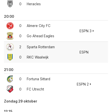
0
Heracles
20:00
0
Almere City FC
ESPN 3
0
Go Ahead Eagles
2
Sparta Rotterdam
ESPN
0
RKC Waalwijk
21:00
0
Fortuna Sittard
ESPN 2
0
FC Utrecht
Zondag 29 oktober
12:15