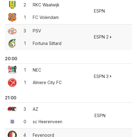
2
RKC Waalwijk
ESPN
1
FC Volendam
3
PSV
ESPN 2
1
Fortuna Sittard
20:00
1
NEC
ESPN 3
1
Almere City FC
21:00
3
AZ
ESPN
0
sc Heerenveen
4
Feyenoord