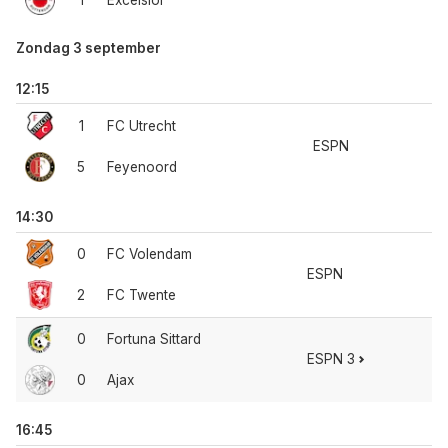
Zondag 3 september
12:15
1
FC Utrecht
ESPN
5
Feyenoord
14:30
0
FC Volendam
ESPN
2
FC Twente
0
Fortuna Sittard
ESPN 3
0
Ajax
16:45