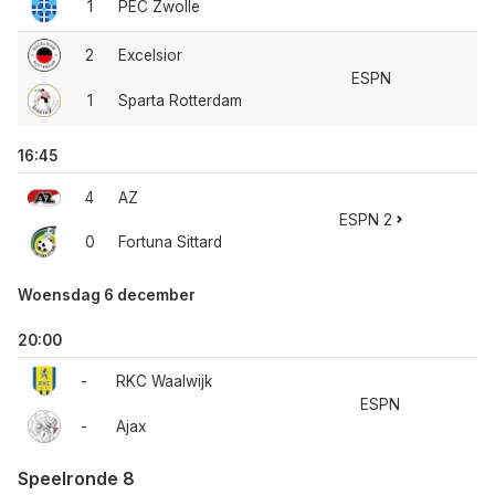
1
PEC Zwolle
2
Excelsior
ESPN
1
Sparta Rotterdam
16:45
4
AZ
ESPN 2
0
Fortuna Sittard
Woensdag 6 december
20:00
-
RKC Waalwijk
ESPN
-
Ajax
Speelronde 8