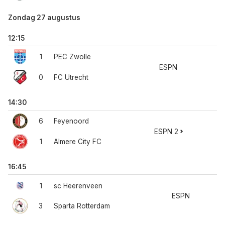
Zondag 27 augustus
12:15
1
PEC Zwolle
ESPN
0
FC Utrecht
14:30
6
Feyenoord
ESPN 2
1
Almere City FC
16:45
1
sc Heerenveen
ESPN
3
Sparta Rotterdam