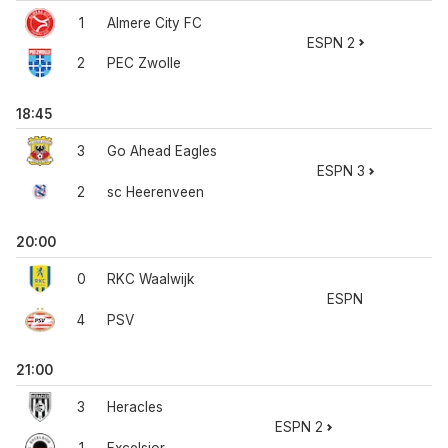
1
Almere City FC
ESPN 2
2
PEC Zwolle
18:45
3
Go Ahead Eagles
ESPN 3
2
sc Heerenveen
20:00
0
RKC Waalwijk
ESPN
4
PSV
21:00
3
Heracles
ESPN 2
1
Excelsior