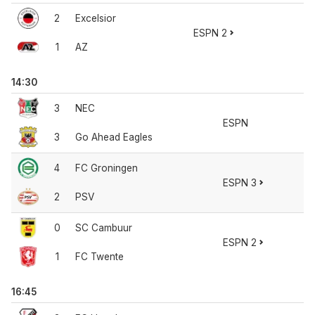
2
Excelsior
ESPN 2
1
AZ
14:30
3
NEC
ESPN
3
Go Ahead Eagles
4
FC Groningen
ESPN 3
2
PSV
0
SC Cambuur
ESPN 2
1
FC Twente
16:45