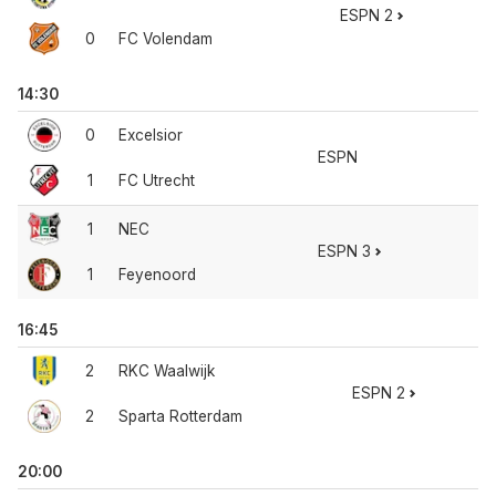
ESPN 2
0
FC Volendam
14:30
0
Excelsior
ESPN
1
FC Utrecht
1
NEC
ESPN 3
1
Feyenoord
16:45
2
RKC Waalwijk
ESPN 2
2
Sparta Rotterdam
20:00