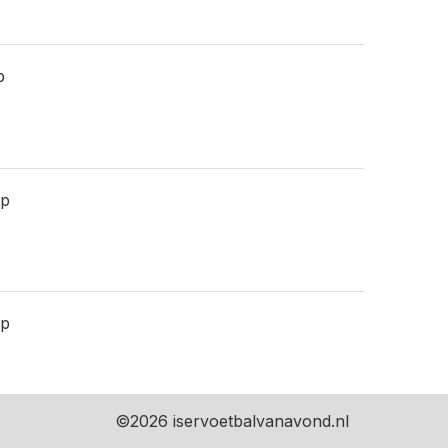
p
ap
ap
©
2026 iservoetbalvanavond.nl