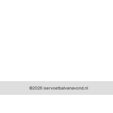
©
2026 iservoetbalvanavond.nl