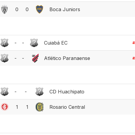
0
0
Boca Juniors
-
-
Cuiabá EC
-
-
Atlético Paranaense
-
-
CD Huachipato
1
1
Rosario Central