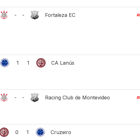
-
-
Fortaleza EC
1
1
CA Lanús
-
-
Racing Club de Montevideo
0
1
Cruzeiro