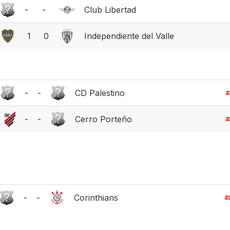
-
-
Club Libertad
1
0
Independiente del Valle
-
-
CD Palestino
-
-
Cerro Porteño
-
-
Corinthians