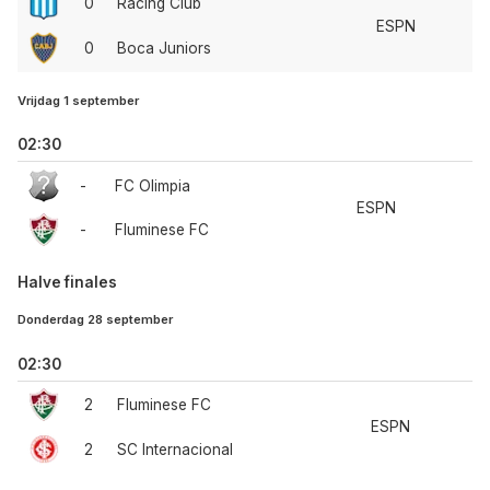
0
Racing Club
ESPN
0
Boca Juniors
Vrijdag 1 september
02:30
-
FC Olimpia
ESPN
-
Fluminese FC
Halve finales
Donderdag 28 september
02:30
2
Fluminese FC
ESPN
2
SC Internacional