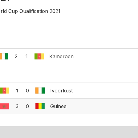
rld Cup Qualification 2021
2
1
Kameroen
1
0
Ivoorkust
3
0
Guinee