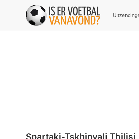
Uitzending
Spartaki-Tskhinvali Tbilisi