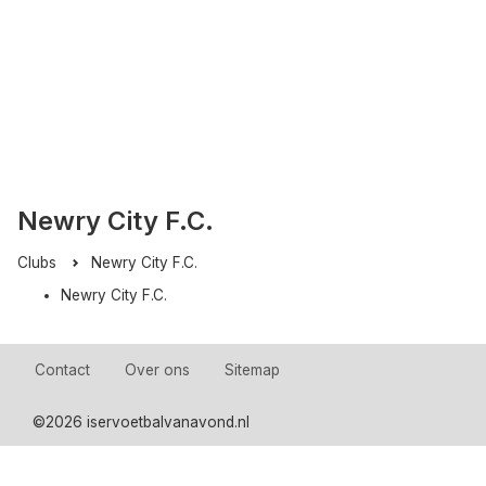
Newry City F.C.
Clubs
Newry City F.C.
Newry City F.C.
Contact
Over ons
Sitemap
©
2026 iservoetbalvanavond.nl