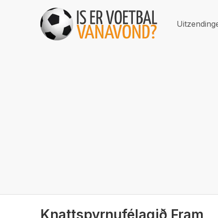
Uitzending
Knattspyrnufélagið Fram